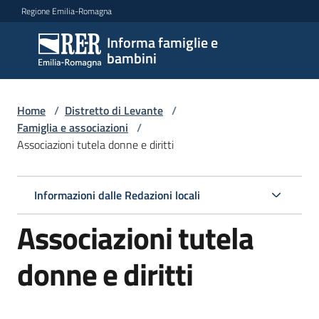
Vai al contenuto
Vai alla navigazione
Vai al footer
Regione Emilia-Romagna
Informa famiglie e
Informa
bambini
famiglie
e
bambini
Home
/
Distretto di Levante
/
Famiglia e associazioni
/
Associazioni tutela donne e diritti
Argomenti
Informazioni dalle Redazioni locali
Servizi
Associazioni tutela
Centri
donne e diritti
per
le
famiglie