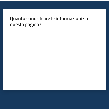
Informazioni
Quanto sono chiare le informazioni su
locali
questa pagina?
Valuta da 1 a 5 stelle
Newsletter