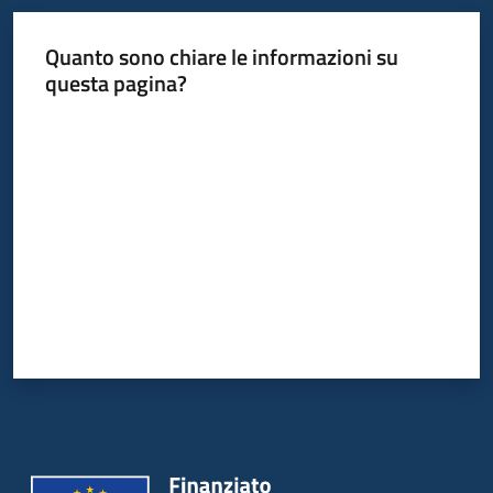
Quanto sono chiare le informazioni su
Informazioni
questa pagina?
locali
Valuta da 1 a 5 stelle
Newsletter