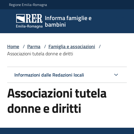
Vai al contenuto
Vai alla navigazione
Vai al footer
Regione Emilia-Romagna
Informa famiglie e
Informa
bambini
famiglie
e
bambini
Home
/
Parma
/
Famiglia e associazioni
/
Associazioni tutela donne e diritti
Argomenti
Informazioni dalle Redazioni locali
Associazioni tutela
Servizi
donne e diritti
Centri
per
le
famiglie