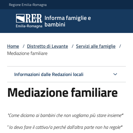
Vai al contenuto
Vai alla navigazione
Vai al footer
Regione Emilia-Romagna
Informa famiglie e
Informa
bambini
famiglie
e
bambini
Home
/
Distretto di Levante
/
Servizi alle famiglie
/
Mediazione familiare
Argomenti
Informazioni dalle Redazioni locali
Mediazione familiare
Servizi
Menu selezionato
Centri
"Come diciamo ai bambini che non vogliamo più stare insieme
”
per
le
“
Io devo fare il cattivo/a perché dall'altra parte non ha regole
”
famiglie