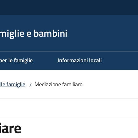
miglie e bambini
per le famiglie
Informazioni locali
lle famiglie
Mediazione familiare
/
iare