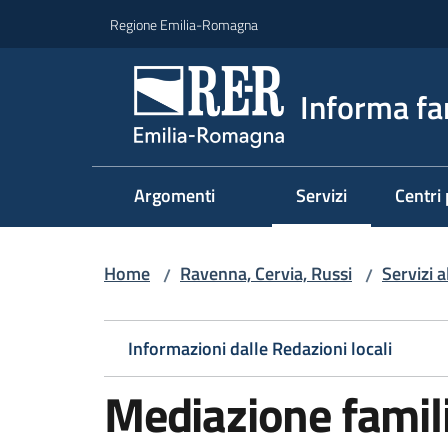
Vai al contenuto
Vai alla navigazione
Vai al footer
Regione Emilia-Romagna
Informa fa
Argomenti
Servizi
Centri 
Menu selezionato
Home
Ravenna, Cervia, Russi
Servizi a
/
/
Informazioni dalle Redazioni locali
Mediazione famil