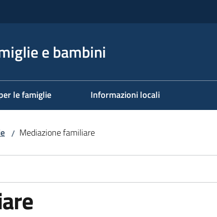
miglie e bambini
per le famiglie
Informazioni locali
ie
Mediazione familiare
/
iare