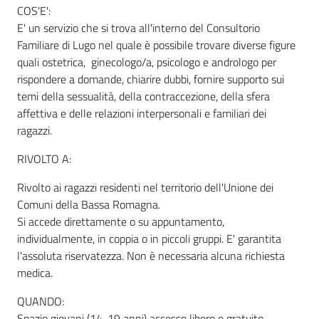
COS'E':
E' un servizio che si trova all'interno del Consultorio
Familiare di Lugo nel quale è possibile trovare diverse figure
Informazioni
quali ostetrica, ginecologo/a, psicologo e andrologo per
locali
rispondere a domande, chiarire dubbi, fornire supporto sui
temi della sessualità, della contraccezione, della sfera
affettiva e delle relazioni interpersonali e familiari dei
ragazzi.
RIVOLTO A:
Newsletter
Rivolto ai ragazzi residenti nel territorio dell'Unione dei
Comuni della Bassa Romagna.
Si accede direttamente o su appuntamento,
individualmente, in coppia o in piccoli gruppi. E' garantita
l'assoluta riservatezza. Non è necessaria alcuna richiesta
medica.
QUANDO:
Spazio giovani (14-19 anni) accesso libero e gratuito