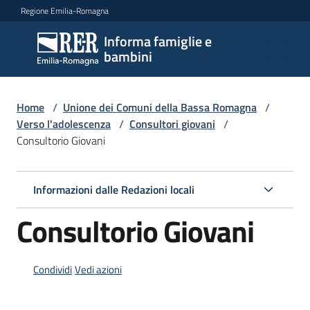
Vai al contenuto
Vai alla navigazione
Vai al footer
Regione Emilia-Romagna
Informa famiglie e
Informa
bambini
famiglie
e
bambini
Home
/
Unione dei Comuni della Bassa Romagna
/
Verso l'adolescenza
/
Consultori giovani
/
Consultorio Giovani
Argomenti
Informazioni dalle Redazioni locali
Servizi
Consultorio Giovani
Centri
per
Condividi
Vedi azioni
le
famiglie