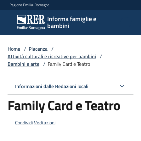
Vai al contenuto
Vai alla navigazione
Vai al footer
Regione Emilia-Romagna
Informa famiglie e
Informa
bambini
famiglie
e
bambini
Home
/
Piacenza
/
Attività culturali e ricreative per bambini
/
Bambini e arte
/
Family Card e Teatro
Argomenti
Informazioni dalle Redazioni locali
Servizi
Family Card e Teatro
Centri
per
Condividi
Vedi azioni
le
famiglie