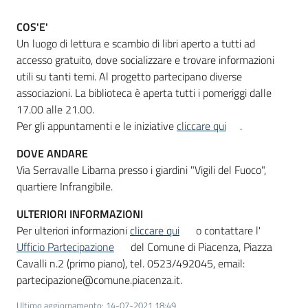
COS'E'
Un luogo di lettura e scambio di libri aperto a tutti ad
Informazioni
accesso gratuito, dove socializzare e trovare informazioni
locali
utili su tanti temi. Al progetto partecipano diverse
associazioni. La biblioteca è aperta tutti i pomeriggi dalle
17.00 alle 21.00.
Per gli appuntamenti e le iniziative
cliccare qui
.
DOVE ANDARE
Newsletter
Via Serravalle Libarna presso i giardini "Vigili del Fuoco",
quartiere Infrangibile.
ULTERIORI INFORMAZIONI
Per ulteriori informazioni
cliccare qui
o contattare l'
Ufficio Partecipazione
del Comune di Piacenza, Piazza
Cavalli n.2 (primo piano), tel. 0523/492045, email:
partecipazione@comune.piacenza.it.
Ultimo aggiornamento
:
14-07-2021 18:49