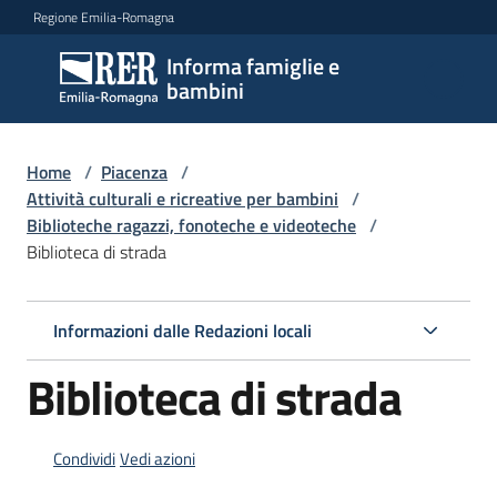
Vai al contenuto
Vai alla navigazione
Vai al footer
Regione Emilia-Romagna
Informa famiglie e
Informa
bambini
famiglie
e
bambini
Home
/
Piacenza
/
Attività culturali e ricreative per bambini
/
Biblioteche ragazzi, fonoteche e videoteche
/
Biblioteca di strada
Argomenti
Informazioni dalle Redazioni locali
Servizi
Biblioteca di strada
Centri
per
le
Condividi
Vedi azioni
famiglie