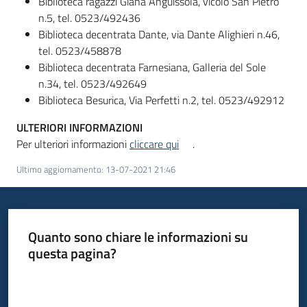
Biblioteca ragazzi Giana Anguissola, vicolo San Pietro
n.5, tel. 0523/492436
Biblioteca decentrata Dante, via Dante Alighieri n.46,
tel. 0523/458878
Biblioteca decentrata Farnesiana, Galleria del Sole
n.34, tel. 0523/492649
Biblioteca Besurica, Via Perfetti n.2, tel. 0523/492912
ULTERIORI INFORMAZIONI
Per ulteriori informazioni
cliccare qui
.
Ultimo aggiornamento
:
13-07-2021 21:46
Quanto sono chiare le informazioni su
questa pagina?
Valuta da 1 a 5 stelle