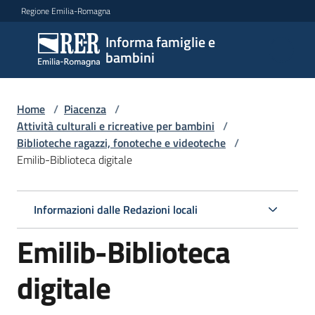
Vai al contenuto
Vai alla navigazione
Vai al footer
Regione Emilia-Romagna
Informa famiglie e
Informa
bambini
famiglie
e
bambini
Home
/
Piacenza
/
Attività culturali e ricreative per bambini
/
Biblioteche ragazzi, fonoteche e videoteche
/
Emilib-Biblioteca digitale
Argomenti
Informazioni dalle Redazioni locali
Servizi
Emilib-Biblioteca
Centri
per
digitale
le
famiglie