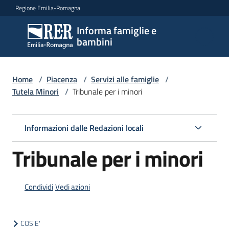
Vai al contenuto
Vai alla navigazione
Vai al footer
Regione Emilia-Romagna
Informa famiglie e
Informa
bambini
famiglie
e
bambini
Home
/
Piacenza
/
Servizi alle famiglie
/
Tutela Minori
/
Tribunale per i minori
Argomenti
Informazioni dalle Redazioni locali
Tribunale per i minori
Servizi
Menu selezionato
Centri
Condividi
Vedi azioni
per
le
famiglie
COS'E'