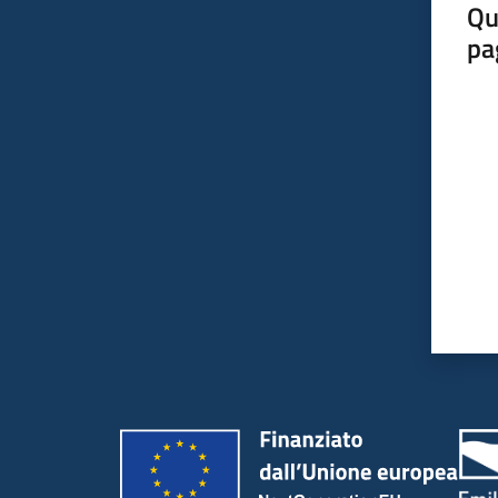
Qu
pa
Valut