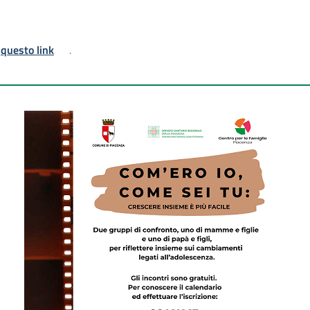
u
questo link
.