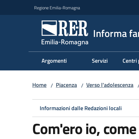
Vai al contenuto
Vai alla navigazione
Vai al footer
Regione Emilia-Romagna
Informa fa
Argomenti
Servizi
Centri 
Home
Piacenza
Verso l'adolescenza
/
/
Informazioni dalle Redazioni locali
Com'ero io, come 