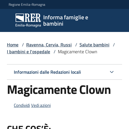
Vai al contenuto
Vai alla navigazione
Vai al footer
Regione Emilia-Romagna
Informa famiglie e
Informa
bambini
famiglie
e
bambini
Home
/
Ravenna, Cervia, Russi
/
Salute bambini
/
I bambini e l'ospedale
/
Magicamente Clown
Argomenti
Informazioni dalle Redazioni locali
Magicamente Clown
Servizi
Centri
Condividi
Vedi azioni
per
le
CHE COS’È:
famiglie