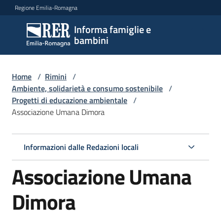
Vai al contenuto
Vai alla navigazione
Vai al footer
Regione Emilia-Romagna
Informa famiglie e
Informa
bambini
famiglie
e
bambini
Home
/
Rimini
/
Ambiente, solidarietà e consumo sostenibile
/
Progetti di educazione ambientale
/
Associazione Umana Dimora
Argomenti
Informazioni dalle Redazioni locali
Servizi
Associazione Umana
Centri
per
Dimora
le
famiglie