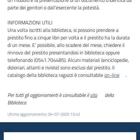
un modulo e la presentazione di un documento d'identità da
parte dei genitori o dall'esercente la potestà.
INFORMAZIONI UTILI
Una volta iscritti alla biblioteca, si possono prendere a
prestito fino a cinque libri per volta e il prestito ha la durata
di un mese. E' possibile, allo scadere del mese, chiedere il
rinnovo del prestito presentandosi in biblioteca oppure
telefonando (0541.704485). Alcuni materiali (enciclopedie,
dizionari, atlanti e riviste) sono esclusi dal prestito. Il
catalogo della biblioteca ragazzi è consultabile
on-line
.
Per tutti gli aggiornamenti è consultabile il
sito
della
Biblioteca
Ultimo aggiornamento
:
04-07-2025 13:42