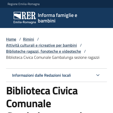
Vai al contenuto
Vai alla navigazione
Vai al footer
Regione Emilia-Romagna
Informa famiglie e
Informa
bambini
famiglie
e
bambini
Home
/
Rimini
/
Attività culturali e ricreative per bambini
/
Biblioteche ragazzi, fonoteche e videoteche
/
Biblioteca Civica Comunale Gambalunga sezione ragazzi
Argomenti
Informazioni dalle Redazioni locali
Servizi
Biblioteca Civica
Centri
per
Comunale
le
famiglie