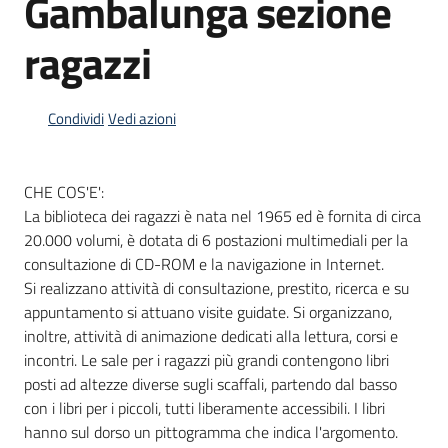
Gambalunga sezione
ragazzi
Informazioni
locali
Condividi
Vedi azioni
CHE COS'E':
La biblioteca dei ragazzi è nata nel 1965 ed è fornita di circa
20.000 volumi, è dotata di 6 postazioni multimediali per la
Newsletter
consultazione di CD-ROM e la navigazione in Internet.
Si realizzano attività di consultazione, prestito, ricerca e su
appuntamento si attuano visite guidate. Si organizzano,
inoltre, attività di animazione dedicati alla lettura, corsi e
incontri. Le sale per i ragazzi più grandi contengono libri
posti ad altezze diverse sugli scaffali, partendo dal basso
con i libri per i piccoli, tutti liberamente accessibili. I libri
hanno sul dorso un pittogramma che indica l'argomento.