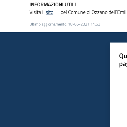
INFORMAZIONI UTILI
Visita il
sito
del Comune di Ozzano dell’Emilia
Ultimo aggiornamento
:
18-06-2021 11:53
Qu
pa
Valut