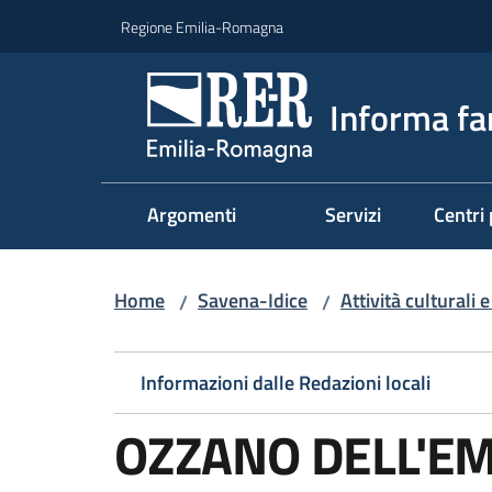
Vai al contenuto
Vai alla navigazione
Vai al footer
Regione Emilia-Romagna
Informa fa
Argomenti
Servizi
Centri 
Home
Savena-Idice
Attività culturali 
/
/
Informazioni dalle Redazioni locali
OZZANO DELL'EMI