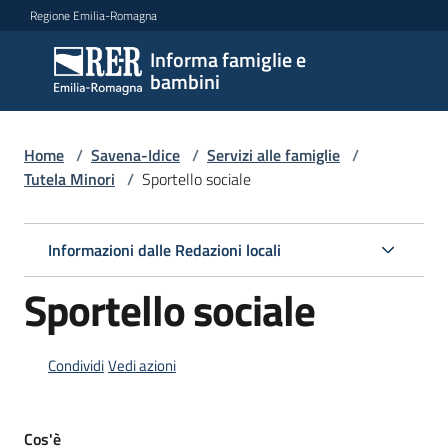
Vai al contenuto
Vai alla navigazione
Vai al footer
Regione Emilia-Romagna
Informa famiglie e
Informa
bambini
famiglie
e
bambini
Home
/
Savena-Idice
/
Servizi alle famiglie
/
Tutela Minori
/
Sportello sociale
Argomenti
Informazioni dalle Redazioni locali
Sportello sociale
Servizi
Menu selezionato
Centri
Condividi
Vedi azioni
per
le
famiglie
Cos'è