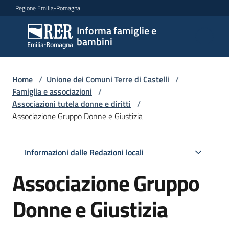
Vai al contenuto
Vai alla navigazione
Vai al footer
Regione Emilia-Romagna
Informa famiglie e
Informa
bambini
famiglie
e
bambini
Home
/
Unione dei Comuni Terre di Castelli
/
Famiglia e associazioni
/
Associazioni tutela donne e diritti
/
Associazione Gruppo Donne e Giustizia
Argomenti
Informazioni dalle Redazioni locali
Servizi
Associazione Gruppo
Centri
per
Donne e Giustizia
le
famiglie