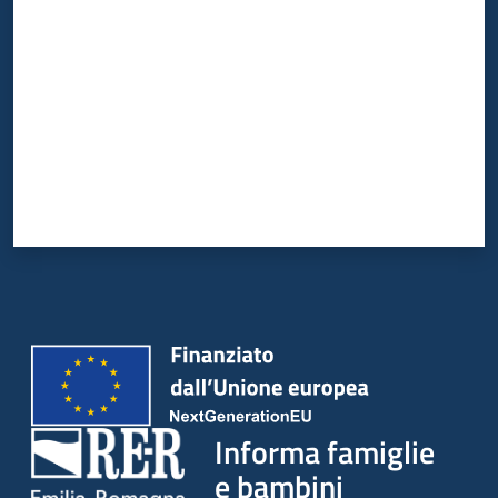
Informa famiglie
e bambini