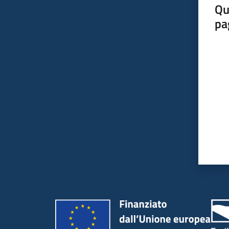
Qu
pa
Valut