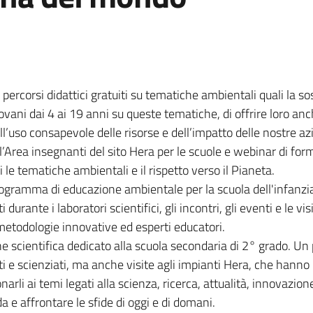
e percorsi didattici gratuiti su tematiche ambientali quali la 
i giovani dai 4 ai 19 anni su queste tematiche, di offrire loro
’uso consapevole delle risorse e dell’impatto delle nostre azio
l’Area insegnanti del sito Hera per le scuole e webinar di fo
le tematiche ambientali e il rispetto verso il Pianeta.
rogramma di educazione ambientale per la scuola dell'infanzia
ti durante i laboratori scientifici, gli incontri, gli eventi e le v
i metodologie innovative ed esperti educatori.
one scientifica dedicato alla scuola secondaria di 2° grado. U
erti e scienziati, ma anche visite agli impianti Hera, che hann
narli ai temi legati alla scienza, ricerca, attualità, innovazio
 e affrontare le sfide di oggi e di domani.