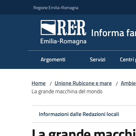
Vai al contenuto
Vai alla navigazione
Vai al footer
Regione Emilia-Romagna
Informa fa
Argomenti
Servizi
Centri 
Home
Unione Rubicone e mare
Ambien
/
/
La grande macchina del mondo
Informazioni dalle Redazioni locali
La grande macch