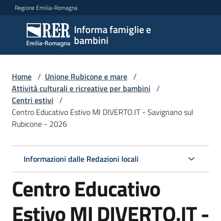
Vai al contenuto
Vai alla navigazione
Vai al footer
Regione Emilia-Romagna
Informa famiglie e
Informa
bambini
famiglie
e
bambini
Home
/
Unione Rubicone e mare
/
Attività culturali e ricreative per bambini
/
Centri estivi
/
Centro Educativo Estivo MI DIVERTO.IT - Savignano sul
Argomenti
Rubicone - 2026
Servizi
Informazioni dalle Redazioni locali
Centro Educativo
Centri
per
le
Estivo MI DIVERTO.IT -
famiglie