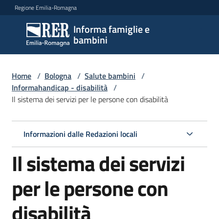
Vai al contenuto
Vai alla navigazione
Vai al footer
Regione Emilia-Romagna
Informa famiglie e
Informa
bambini
famiglie
e
bambini
Home
/
Bologna
/
Salute bambini
/
Informahandicap - disabilità
/
Il sistema dei servizi per le persone con disabilità
Argomenti
Informazioni dalle Redazioni locali
Servizi
Il sistema dei servizi
Centri
per le persone con
per
le
disabilità
famiglie