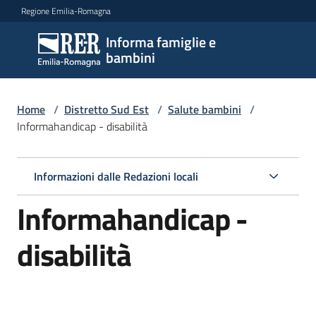
Vai al contenuto
Vai alla navigazione
Vai al footer
Regione Emilia-Romagna
Informa famiglie e
Informa
bambini
famiglie
e
bambini
Home
/
Distretto Sud Est
/
Salute bambini
/
Informahandicap - disabilità
Argomenti
Informazioni dalle Redazioni locali
Informahandicap -
Servizi
disabilità
Centri
per
le
famiglie