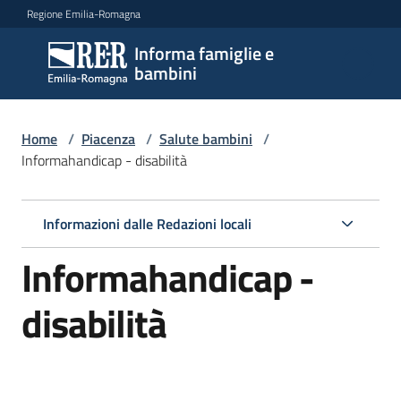
Vai al contenuto
Vai alla navigazione
Vai al footer
Regione Emilia-Romagna
Informa famiglie e
Informa
bambini
famiglie
e
bambini
Home
/
Piacenza
/
Salute bambini
/
Informahandicap - disabilità
Argomenti
Informazioni dalle Redazioni locali
Informahandicap -
Servizi
disabilità
Centri
per
le
famiglie