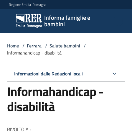
Vai al contenuto
Vai alla navigazione
Vai al footer
Regione Emilia-Romagna
Informa famiglie e
Informa
bambini
famiglie
e
bambini
Home
/
Ferrara
/
Salute bambini
/
Informahandicap - disabilità
Argomenti
Informazioni dalle Redazioni locali
Informahandicap -
Servizi
disabilità
Centri
per
le
famiglie
RIVOLTO A :