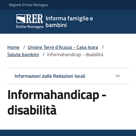
Vai al contenuto
Vai alla navigazione
Vai al footer
Regione Emilia-Romagna
Informa famiglie e
Informa
bambini
famiglie
e
bambini
Home
/
Unione Terre d'Acqua - Casa Isora
/
Salute bambini
/
Informahandicap - disabilità
Argomenti
Informazioni dalle Redazioni locali
Informahandicap -
Servizi
disabilità
Centri
per
le
famiglie