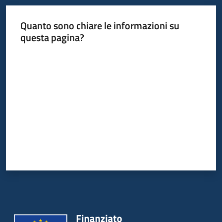
Quanto sono chiare le informazioni su
Informazioni
questa pagina?
locali
Valuta da 1 a 5 stelle
Newsletter