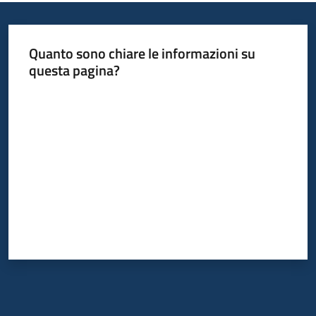
Informazioni
Quanto sono chiare le informazioni su
locali
questa pagina?
Valuta da 1 a 5 stelle
Newsletter