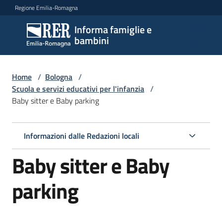
Vai al contenuto
Vai alla navigazione
Vai al footer
Regione Emilia-Romagna
Informa famiglie e
Informa
bambini
famiglie
e
bambini
Home
/
Bologna
/
Scuola e servizi educativi per l'infanzia
/
Baby sitter e Baby parking
Argomenti
Informazioni dalle Redazioni locali
Servizi
Baby sitter e Baby
Centri
parking
per
le
famiglie