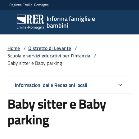
Vai al contenuto
Vai alla navigazione
Vai al footer
Regione Emilia-Romagna
Informa famiglie e
Informa
bambini
famiglie
e
bambini
Home
/
Distretto di Levante
/
Scuola e servizi educativi per l'infanzia
/
Baby sitter e Baby parking
Argomenti
Informazioni dalle Redazioni locali
Servizi
Baby sitter e Baby
Centri
parking
per
le
famiglie