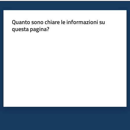
Informazioni
Quanto sono chiare le informazioni su
locali
questa pagina?
Valuta da 1 a 5 stelle
Newsletter