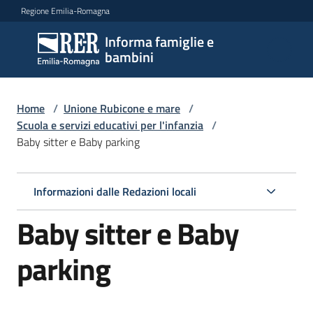
Vai al contenuto
Vai alla navigazione
Vai al footer
Regione Emilia-Romagna
Informa famiglie e
Informa
bambini
famiglie
e
bambini
Home
/
Unione Rubicone e mare
/
Scuola e servizi educativi per l'infanzia
/
Baby sitter e Baby parking
Argomenti
Informazioni dalle Redazioni locali
Servizi
Baby sitter e Baby
Centri
parking
per
le
famiglie