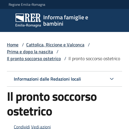
Vai al contenuto
Vai alla navigazione
Vai al footer
Regione Emilia-Romagna
Informa famiglie e
Informa
bambini
famiglie
e
bambini
Home
/
Cattolica, Riccione e Valconca
/
Prima e dopo la nascita
/
Il pronto soccorso ostetrico
/
Il pronto soccorso ostetrico
Argomenti
Informazioni dalle Redazioni locali
Servizi
Il pronto soccorso
Centri
ostetrico
per
le
famiglie
Condividi
Vedi azioni