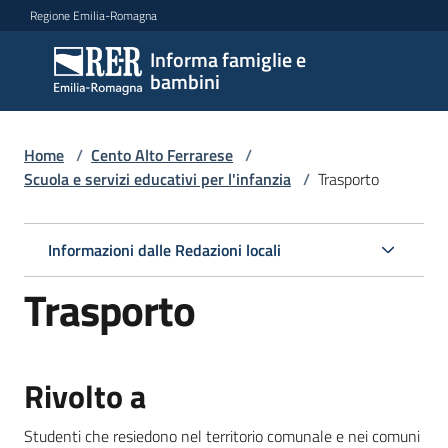
Vai al contenuto
Vai alla navigazione
Vai al footer
Regione Emilia-Romagna
Informa famiglie e
Informa
bambini
famiglie
e
bambini
Home
/
Cento Alto Ferrarese
/
Scuola e servizi educativi per l'infanzia
/
Trasporto
Argomenti
Informazioni dalle Redazioni locali
Trasporto
Servizi
Centri
Rivolto a
per
le
Studenti che resiedono nel territorio comunale e nei comuni
famiglie