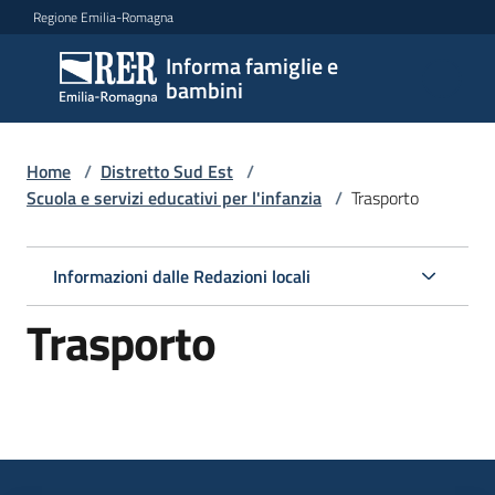
Vai al contenuto
Vai alla navigazione
Vai al footer
Regione Emilia-Romagna
Informa famiglie e
Informa
bambini
famiglie
e
bambini
Home
/
Distretto Sud Est
/
Scuola e servizi educativi per l'infanzia
/
Trasporto
Argomenti
Informazioni dalle Redazioni locali
Trasporto
Servizi
Centri
per
le
famiglie