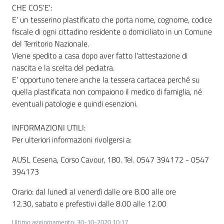
CHE COS'E':
E' un tesserino plastificato che porta nome, cognome, codice
fiscale di ogni cittadino residente o domiciliato in un Comune
Informazioni
del Territorio Nazionale.
locali
Viene spedito a casa dopo aver fatto l'attestazione di
nascita e la scelta del pediatra.
E' opportuno tenere anche la tessera cartacea perché su
quella plastificata non compaiono il medico di famiglia, né
eventuali patologie e quindi esenzioni.
Newsletter
INFORMAZIONI UTILI:
Per ulteriori informazioni rivolgersi a:
AUSL Cesena, Corso Cavour, 180. Tel. 0547 394172 - 0547
394173
Orario: dal lunedì al venerdì dalle ore 8.00 alle ore
12.30, sabato e prefestivi dalle 8.00 alle 12.00
Ultimo aggiornamento
:
30-10-2020 10:17