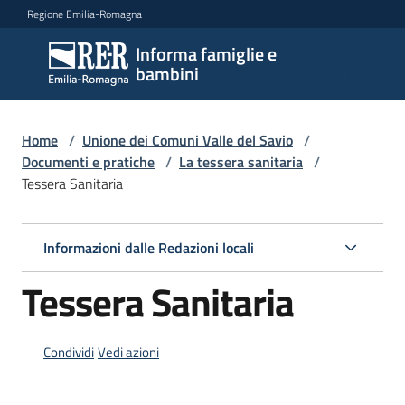
Vai al contenuto
Vai alla navigazione
Vai al footer
Regione Emilia-Romagna
Informa famiglie e
Informa
bambini
famiglie
e
bambini
Home
/
Unione dei Comuni Valle del Savio
/
Documenti e pratiche
/
La tessera sanitaria
/
Tessera Sanitaria
Argomenti
Informazioni dalle Redazioni locali
Servizi
Tessera Sanitaria
Centri
per
Condividi
Vedi azioni
le
famiglie