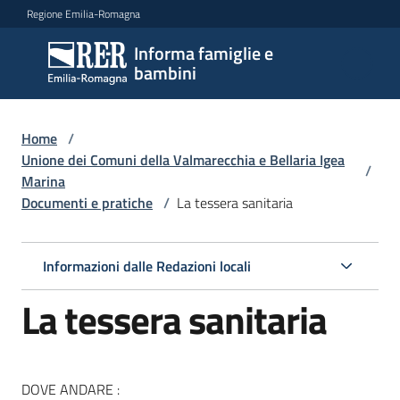
Vai al contenuto
Vai alla navigazione
Vai al footer
Regione Emilia-Romagna
Informa famiglie e
Informa
bambini
famiglie
e
bambini
Home
/
Unione dei Comuni della Valmarecchia e Bellaria Igea
/
Marina
Documenti e pratiche
/
La tessera sanitaria
Argomenti
Informazioni dalle Redazioni locali
Servizi
La tessera sanitaria
Centri
per
le
DOVE ANDARE :
famiglie