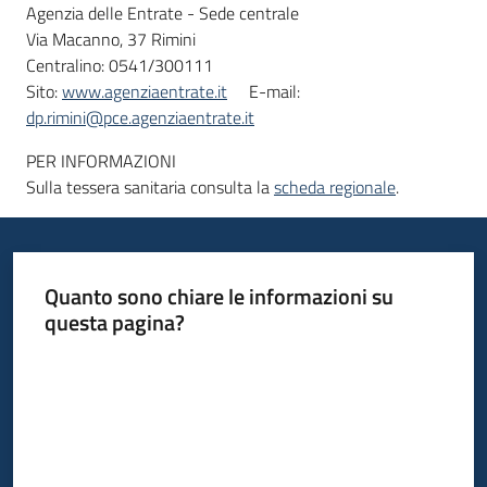
Agenzia delle Entrate - Sede centrale
Via Macanno, 37 Rimini
Centralino: 0541/300111
Informazioni
Sito:
www.agenziaentrate.it
E-mail:
locali
dp.rimini@pce.agenziaentrate.it
PER INFORMAZIONI
Sulla tessera sanitaria consulta la
scheda regionale
.
Newsletter
Quanto sono chiare le informazioni su
questa pagina?
Valuta da 1 a 5 stelle