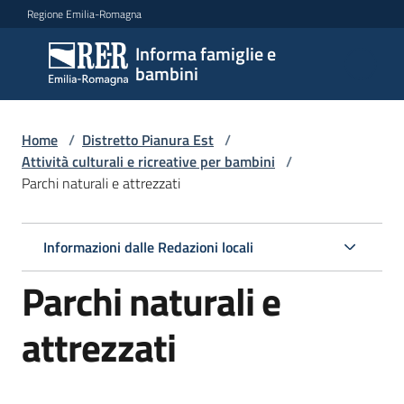
Vai al contenuto
Vai alla navigazione
Vai al footer
Regione Emilia-Romagna
Informa famiglie e
Informa
bambini
famiglie
e
bambini
Home
/
Distretto Pianura Est
/
Attività culturali e ricreative per bambini
/
Parchi naturali e attrezzati
Argomenti
Informazioni dalle Redazioni locali
Servizi
Parchi naturali e
Centri
attrezzati
per
le
famiglie