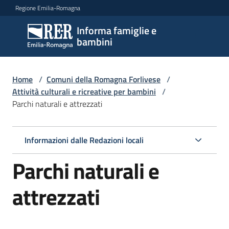
Vai al contenuto
Vai alla navigazione
Vai al footer
Regione Emilia-Romagna
Informa famiglie e
Informa
bambini
famiglie
e
bambini
Home
/
Comuni della Romagna Forlivese
/
Attività culturali e ricreative per bambini
/
Parchi naturali e attrezzati
Argomenti
Informazioni dalle Redazioni locali
Servizi
Parchi naturali e
Centri
attrezzati
per
le
famiglie