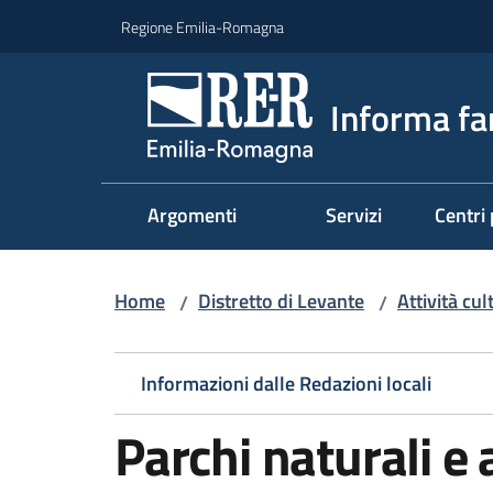
Vai al contenuto
Vai alla navigazione
Vai al footer
Regione Emilia-Romagna
Informa fa
Argomenti
Servizi
Centri 
Home
Distretto di Levante
Attività cul
/
/
Informazioni dalle Redazioni locali
Parchi naturali e 