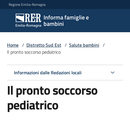
Vai al contenuto
Vai alla navigazione
Vai al footer
Regione Emilia-Romagna
Informa famiglie e
Informa
bambini
famiglie
e
bambini
Home
/
Distretto Sud Est
/
Salute bambini
/
Il pronto soccorso pediatrico
Argomenti
Informazioni dalle Redazioni locali
Il pronto soccorso
Servizi
pediatrico
Centri
per
le
famiglie