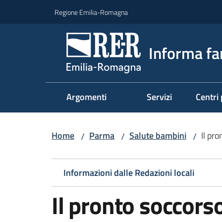
Vai al contenuto
Vai alla navigazione
Vai al footer
Regione Emilia-Romagna
Informa fa
Argomenti
Servizi
Centri 
Home
Parma
Salute bambini
Il pr
/
/
/
Informazioni dalle Redazioni locali
Il pronto soccors