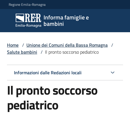
Vai al contenuto
Vai alla navigazione
Vai al footer
Regione Emilia-Romagna
Informa famiglie e
Informa
bambini
famiglie
e
bambini
Home
/
Unione dei Comuni della Bassa Romagna
/
Salute bambini
/
Il pronto soccorso pediatrico
Argomenti
Informazioni dalle Redazioni locali
Il pronto soccorso
Servizi
pediatrico
Centri
per
le
famiglie