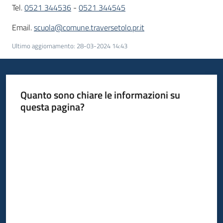
Tel.
0521 344536
-
0521 344545
Email.
scuola@comune.traversetolo.pr.it
Ultimo aggiornamento
:
28-03-2024 14:43
Quanto sono chiare le informazioni su
questa pagina?
Valuta da 1 a 5 stelle