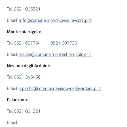
Tel.
0521 896521
Email.
info@comune.monchio-delle-corti.pr.it
Montechiarugolo:
Tel.
0521 687764
-
0521 687730
Email.
scuola@comune.montechiarugolo.pr.it
Neviano degli Arduini:
Tel:
0521 345466
Email.
s.picchi@comune.neviano-degli-arduini.pr.it
Palanzano:
Tel.
0521 891321
Email.