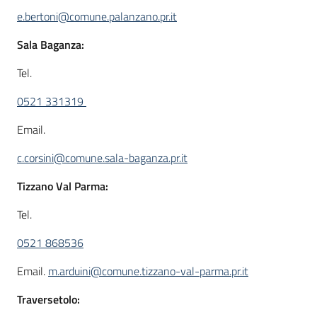
e.bertoni@comune.palanzano.pr.it
Sala Baganza:
Tel.
0521 331319
Email.
c.corsini@comune.sala-baganza.pr.it
Tizzano Val Parma:
Tel.
0521 868536
Email.
m.arduini@comune.tizzano-val-parma.pr.it
Traversetolo: