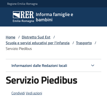
Vai al contenuto
Vai alla navigazione
Vai al footer
Regione Emilia-Romagna
Informa famiglie e
Informa
bambini
famiglie
e
bambini
Home
/
Distretto Sud Est
/
Scuola e servizi educativi per l'infanzia
/
Trasporto
/
Servizio Piedibus
Argomenti
Informazioni dalle Redazioni locali
Servizi
Servizio Piedibus
Menu selezionato
Centri
per
Condividi
Vedi azioni
le
famiglie