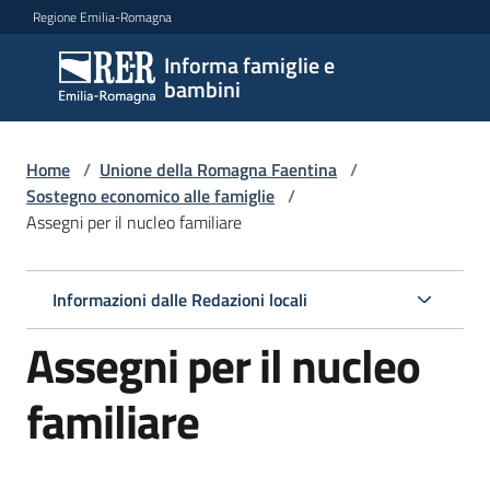
Vai al contenuto
Vai alla navigazione
Vai al footer
Regione Emilia-Romagna
Informa famiglie e
Informa
bambini
famiglie
e
bambini
Home
/
Unione della Romagna Faentina
/
Sostegno economico alle famiglie
/
Assegni per il nucleo familiare
Argomenti
Informazioni dalle Redazioni locali
Servizi
Assegni per il nucleo
Centri
familiare
per
le
famiglie