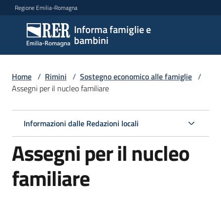
Vai al contenuto
Vai alla navigazione
Vai al footer
Regione Emilia-Romagna
Informa famiglie e
Informa
bambini
famiglie
e
bambini
Home
/
Rimini
/
Sostegno economico alle famiglie
/
Assegni per il nucleo familiare
Argomenti
Informazioni dalle Redazioni locali
Assegni per il nucleo
Servizi
familiare
Centri
per
le
famiglie