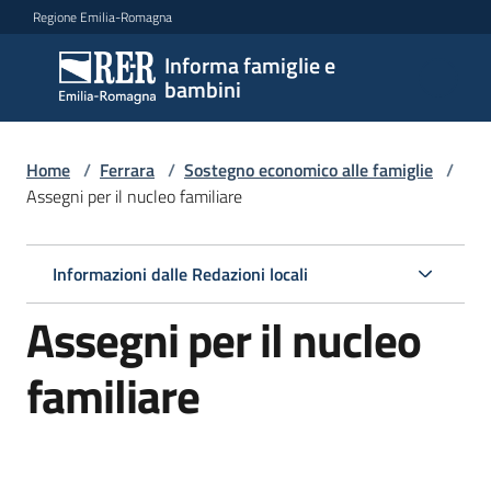
Vai al contenuto
Vai alla navigazione
Vai al footer
Regione Emilia-Romagna
Informa famiglie e
Informa
bambini
famiglie
e
bambini
Home
/
Ferrara
/
Sostegno economico alle famiglie
/
Assegni per il nucleo familiare
Argomenti
Informazioni dalle Redazioni locali
Assegni per il nucleo
Servizi
familiare
Centri
per
le
famiglie