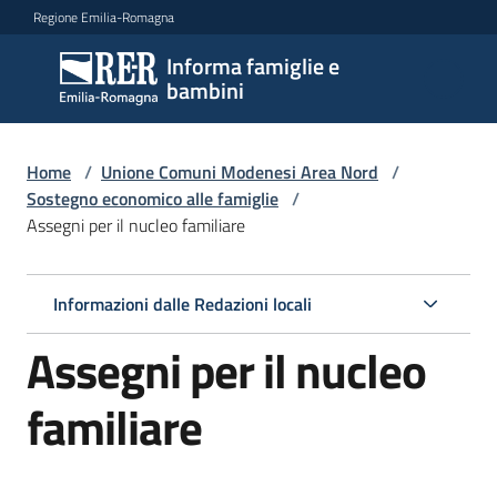
Vai al contenuto
Vai alla navigazione
Vai al footer
Regione Emilia-Romagna
Informa famiglie e
Informa
bambini
famiglie
e
bambini
Home
/
Unione Comuni Modenesi Area Nord
/
Sostegno economico alle famiglie
/
Assegni per il nucleo familiare
Argomenti
Informazioni dalle Redazioni locali
Servizi
Assegni per il nucleo
Centri
familiare
per
le
famiglie