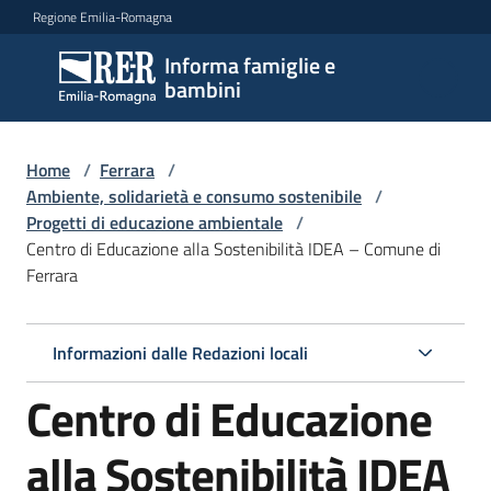
Vai al contenuto
Vai alla navigazione
Vai al footer
Regione Emilia-Romagna
Informa famiglie e
Informa
bambini
famiglie
e
bambini
Home
/
Ferrara
/
Ambiente, solidarietà e consumo sostenibile
/
Progetti di educazione ambientale
/
Centro di Educazione alla Sostenibilità IDEA – Comune di
Argomenti
Ferrara
Servizi
Informazioni dalle Redazioni locali
Centro di Educazione
Centri
per
le
alla Sostenibilità IDEA
famiglie