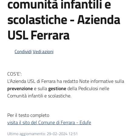
comunità infantili e
scolastiche - Azienda
Informazioni
locali
USL Ferrara
Condividi
Vedi azioni
COS'E':
Newsletter
L'Azienda USL di Ferrara ha redatto Note informative sulla
prevenzione
e sulla
gestione
della Pediculosi nelle
Comunità infantili e scolastiche.
Per il testo completo
visita il sito del Comune di Ferrara - Edufe
Ultimo aggiornamento
:
29-02-2024 12:51