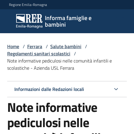
Vai al contenuto
Vai alla navigazione
Vai al footer
Regione Emilia-Romagna
Informa famiglie e
Informa
bambini
famiglie
e
bambini
Home
/
Ferrara
/
Salute bambini
/
Regolamenti sanitari scolastici
/
Note informative pediculosi nelle comunità infantili e
scolastiche - Azienda USL Ferrara
Argomenti
Informazioni dalle Redazioni locali
Servizi
Note informative
Centri
per
pediculosi nelle
le
famiglie