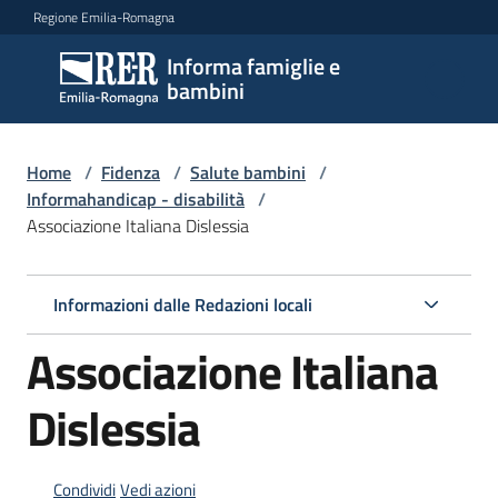
Vai al contenuto
Vai alla navigazione
Vai al footer
Regione Emilia-Romagna
Informa famiglie e
Informa
bambini
famiglie
e
bambini
Home
/
Fidenza
/
Salute bambini
/
Informahandicap - disabilità
/
Associazione Italiana Dislessia
Argomenti
Informazioni dalle Redazioni locali
Servizi
Associazione Italiana
Centri
Dislessia
per
le
famiglie
Condividi
Vedi azioni