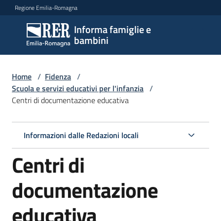
Vai al contenuto
Vai alla navigazione
Vai al footer
Regione Emilia-Romagna
Informa famiglie e
Informa
bambini
famiglie
e
bambini
Home
/
Fidenza
/
Scuola e servizi educativi per l'infanzia
/
Centri di documentazione educativa
Argomenti
Informazioni dalle Redazioni locali
Servizi
Centri di
Centri
documentazione
per
le
educativa
famiglie