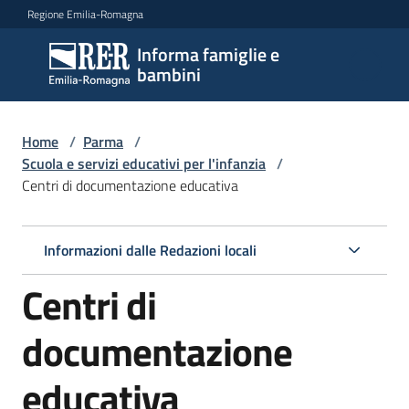
Vai al contenuto
Vai alla navigazione
Vai al footer
Regione Emilia-Romagna
Informa famiglie e
Informa
bambini
famiglie
e
bambini
Home
/
Parma
/
Scuola e servizi educativi per l'infanzia
/
Centri di documentazione educativa
Argomenti
Informazioni dalle Redazioni locali
Servizi
Centri di
Centri
documentazione
per
le
educativa
famiglie