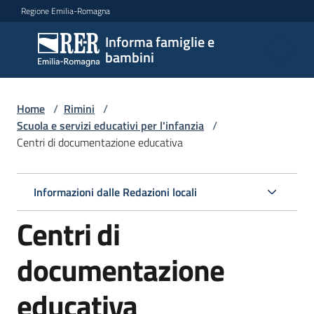
Vai al contenuto
Vai alla navigazione
Vai al footer
Regione Emilia-Romagna
Informa famiglie e
Informa
bambini
famiglie
e
bambini
Home
/
Rimini
/
Scuola e servizi educativi per l'infanzia
/
Centri di documentazione educativa
Argomenti
Informazioni dalle Redazioni locali
Servizi
Centri di
Centri
documentazione
per
le
educativa
famiglie