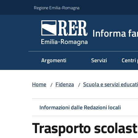
Vai al contenuto
Vai alla navigazione
Vai al footer
Regione Emilia-Romagna
Informa fa
Argomenti
Servizi
Centri 
Home
Fidenza
Scuola e servizi educati
/
/
Informazioni dalle Redazioni locali
Trasporto scolast