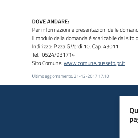
DOVE ANDARE:
Per informazioni e presentazioni delle domande 
Il modulo della domanda è scaricabile dal sito 
Indirizzo: P.zza G.Verdi 10, Cap. 43011
Tel. 0524/931714
Sito Comune:
www.comune.busseto.pr.it
Ultimo aggiornamento
:
21-12-2017 17:10
Qu
pa
Valut